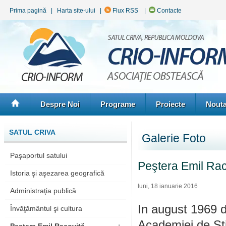
Prima pagină
|
Harta site-ului
|
Flux RSS
|
Contacte
Despre Noi
Programe
Proiecte
Nouta
SATUL CRIVA
Galerie Foto
Paşaportul satului
Peştera Emil Raco
Istoria şi aşezarea geografică
luni, 18 ianuarie 2016
Administraţia publică
In august 1969 de
Învăţământul şi cultura
Academiei de Sti