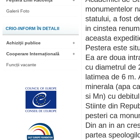
Peştera Emil Racoviţă
+
monumentelor nat
Galerii Foto
statului, a fost 
in cinstea renum
CRIO-INFORM ÎN DETALII
aceasta expediti
Achiziţii publice
+
Pestera este sit
Cooperare Internațională
+
Ea are doua intr
Funcții vacante
cu diametrul de 
latimea de 6 m. A
minerala (apa car
si Mn) cu debitul
Stiinte din Repu
pesteri ca monum
Din an in an cre
partea speologil