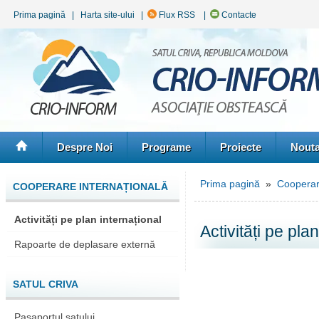
Prima pagină
|
Harta site-ului
|
Flux RSS
|
Contacte
Despre Noi
Programe
Proiecte
Nouta
Prima pagină
»
Cooperar
COOPERARE INTERNAȚIONALĂ
Activități pe plan internațional
Activități pe pla
Rapoarte de deplasare externă
SATUL CRIVA
Paşaportul satului