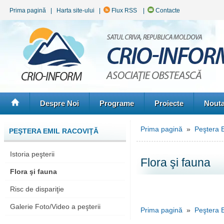
Prima pagină
|
Harta site-ului
|
Flux RSS
|
Contacte
Despre Noi
Programe
Proiecte
Nouta
Prima pagină
»
Peştera 
PEŞTERA EMIL RACOVIŢĂ
Istoria peşterii
Flora şi fauna
Flora şi fauna
Risc de dispariţie
Galerie Foto/Video a peşterii
Prima pagină
»
Peştera 