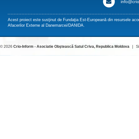
info@cri
Acest proiect este susţinut de Fundaţia Est-Europeană din resursele acor
Afacerilor Externe al Danemarcei/DANIDA.
© 2026
Crio-Inform - Asociatie Obştească Satul Criva, Republica Moldova
| Sit