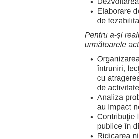
Dezvoltarea
Elaborare de
de fezabilit
Pentru a-şi rea
următoarele acti
Organizarea 
întruniri, le
cu atragerea 
de activitate
Analiza pro
au impact ne
Contribuţie 
publice în d
Ridicarea niv