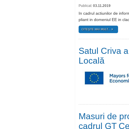
Publicat:
03.11.2019
In cadrul actiunilor de info
pliant in domeniul EE in clad
CITEŞTE MAI MULT...
Satul Criva 
Locală
Masuri de pro
cadrul GT Ce