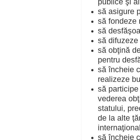
publice şi al
să asigure p
să fondeze 
să desfăşoar
să difuzeze 
să obţină de
pentru desfă
să încheie 
realizeze bu
să participe
vederea obţi
statului, pr
de la alte ţă
internaţiona
să încheie c