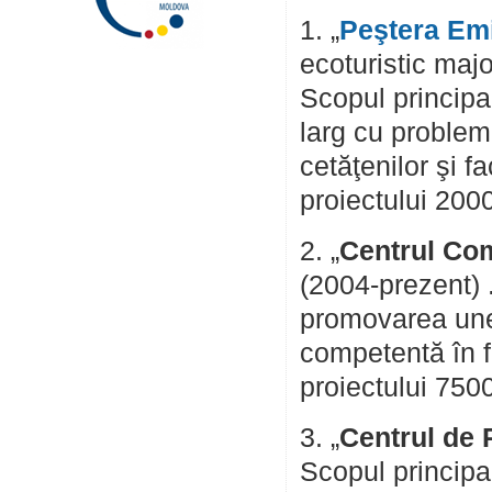
1. „
Peştera Emi
ecoturistic maj
Scopul principal
larg cu probleme
cetăţenilor şi f
proiectului 200
2. „
Centrul Com
(2004-prezent) .
promovarea unei
competentă în fo
proiectului 750
3. „
Centrul de 
Scopul principal