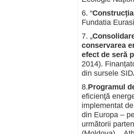
6. “
Construcția
Fundatia Euras
7. „
Consolidarea
conservarea en
efect de seră p
2014). Finanța
din sursele SID
8.
Programul d
eficienţă energ
implementat de 
din Europa – pe
următorii parten
(Moldova), ,,Aţh