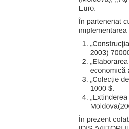
Euro.
În parteneriat 
implementarea u
„Construcţia
2003) 7000
„Elaborarea 
economică a 
„Colecţie d
1000 $.
„Extinderea 
Moldova(20
În prezent cola
IDIS “VIITORUL