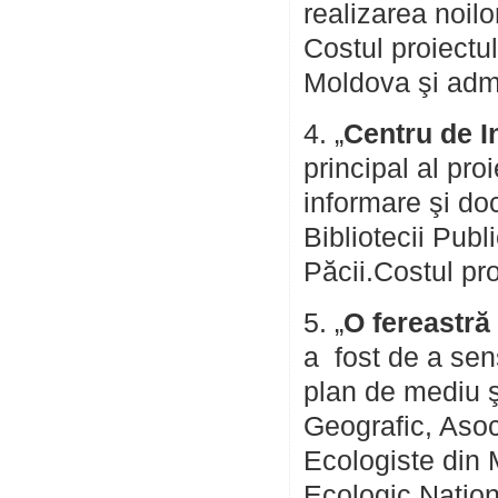
realizarea noil
Costul proiectu
Moldova şi admi
4. „
Centru de 
principal al pro
informare şi d
Bibliotecii Publ
Păcii.Costul pr
5. „
O fereastră
a fost de a sen
plan de mediu şi
Geografic, Asoc
Ecologiste din 
Ecologic Naţiona