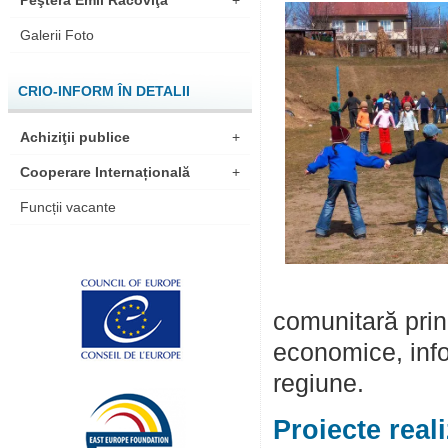
Peştera Emil Racoviţă
+
Galerii Foto
CRIO-INFORM ÎN DETALII
Achiziţii publice
+
Cooperare Internațională
+
Funcții vacante
comunitară prin
economice, infor
regiune.
Proiecte reali