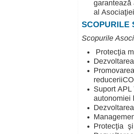
garantează a
al Asociaţiei
SCOPURILE 
Scopurile Asocia
Protecţia me
Dezvoltarea
Promovarea e
reduceriiC
Suport APL î
autonomiei 
Dezvoltarea
Managementu
Protecţia şi