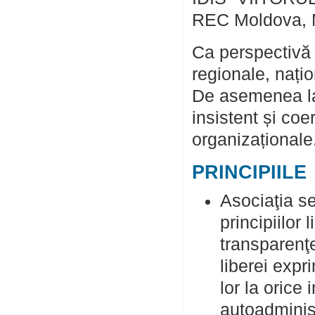
REC Moldova, 
Ca perspectivă 
regionale, națio
De asemenea la
insistent și coe
organizaționale
PRINCIPIILE
Asociaţia se
principiilor l
transparenţei
liberei expr
lor la orice 
autoadminist