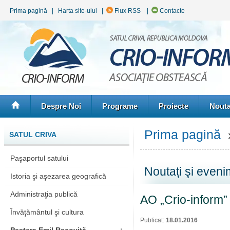
Prima pagină
|
Harta site-ului
|
Flux RSS
|
Contacte
Despre Noi
Programe
Proiecte
Nouta
Prima pagină
»
SATUL CRIVA
Paşaportul satului
Noutați şi even
Istoria şi aşezarea geografică
Administraţia publică
AO „Crio-inform”
Învăţământul şi cultura
Publicat:
18.01.2016